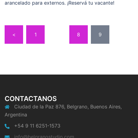
arancelado para externos. ¡Reservá tu vacante!
<
1
…
8
9
CONTACTANOS
Ciudad de la Paz 876, Belgrano, Buenos Aires,
Argentina
+54 9 11 6251-1573
info@belgranostudio.com