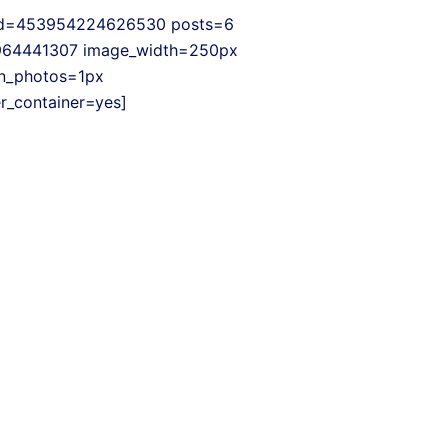
 id=453954224626530 posts=6
964441307 image_width=250px
n_photos=1px
r_container=yes]